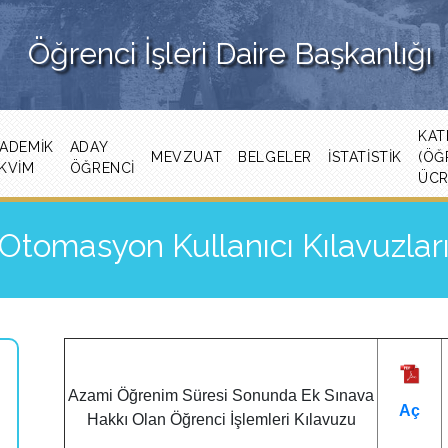
Öğrenci İşleri Daire Başkanlığı
KAT
ADEMIK
ADAY
MEVZUAT
BELGELER
İSTATISTIK
(ÖĞ
KVIM
ÖĞRENCİ
ÜCR
Otomasyon Kullanıcı Kılavuzlar
Azami Öğrenim Süresi Sonunda Ek Sınava
Aç
Hakkı Olan Öğrenci İşlemleri Kılavuzu