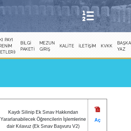
KI PAYI
BILGI
MEZUN
BAŞK
RENIM
KALITE
İLETİŞİM
KVKK
PAKETI
GİRİŞ
YAZ
ETLERI)
ı
Kaydı Silinip Ek Sınav Hakkından
Yararlanabilecek Öğrencilerin İşlemlerine
Aç
dair Kılavuz (Ek Sınav Başvuru V2)