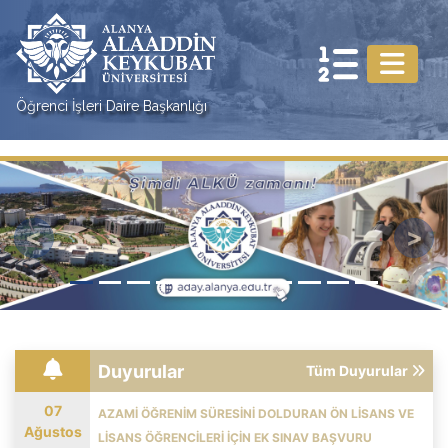
Öğrenci İşleri Daire Başkanlığı
Previous
Nex
Duyurular
Tüm Duyurular
07
AZAMİ ÖĞRENİM SÜRESİNİ DOLDURAN ÖN LİSANS VE
Ağustos
LİSANS ÖĞRENCİLERİ İÇİN EK SINAV BAŞVURU