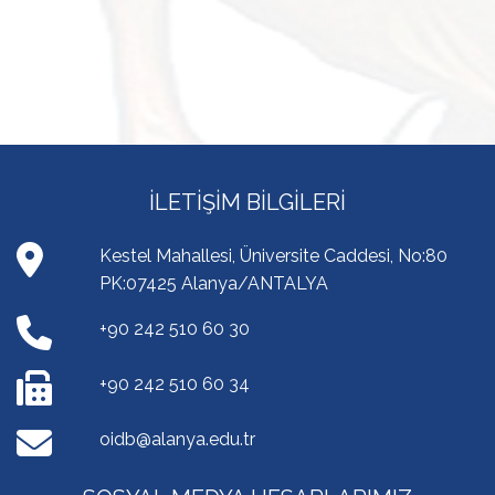
İLETIŞIM BILGILERI
Kestel Mahallesi, Üniversite Caddesi, No:80
PK:07425 Alanya/ANTALYA
+90 242 510 60 30
+90 242 510 60 34
oidb@alanya.edu.tr