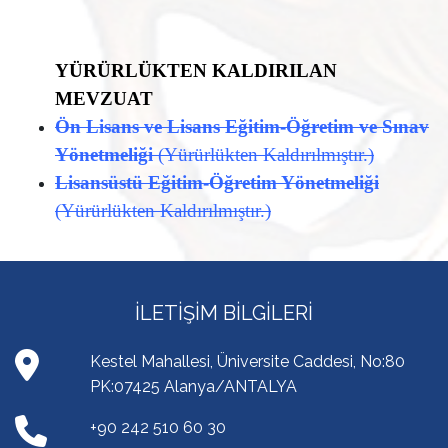
YÜRÜRLÜKTEN KALDIRILAN
MEVZUAT
Ön Lisans ve
Lisans Eğitim-Öğretim ve Sınav
Yönetmeliği
(Yürürlükten Kaldırılmıştır.
)​
Lisansüstü Eğitim-Öğretim Yönetmeliği
(Yürürlükten Kaldırılmıştır.
)​
İLETIŞIM BILGILERI
Kestel Mahallesi, Üniversite Caddesi, No:80
PK:07425 Alanya/ANTALYA
+90 242 510 60 30