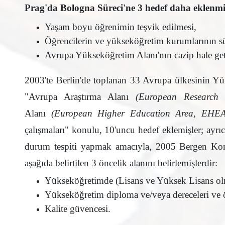
Prag'da Bologna Süreci'ne 3 hedef daha eklenmiş
Yaşam boyu öğrenimin teşvik edilmesi,
Öğrencilerin ve yükseköğretim kurumlarının sür
Avrupa Yükseköğretim Alanı'nın cazip hale get
2003'te Berlin'de toplanan 33 Avrupa ülkesinin Yü
"Avrupa Araştırma Alanı
(European Research
Alanı
(European Higher Education Area, EHEA
çalışmaları" konulu, 10'uncu hedef eklemişler; ayrı
durum tespiti yapmak amacıyla, 2005 Bergen Konfe
aşağıda belirtilen 3 öncelik alanını belirlemişlerdir:
Yükseköğretimde (Lisans ve Yüksek Lisans olma
Yükseköğretim diploma ve/veya dereceleri ve ö
Kalite güvencesi.