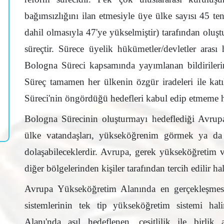
bağımsızlığını ilan etmesiyle üye ülke sayısı 45 te
dahil olmasıyla 47'ye yükselmiştir) tarafından oluştu
süreçtir. Sürece üyelik hükümetler/devletler aras
Bologna Süreci kapsamında yayımlanan bildirilerin
Süreç tamamen her ülkenin özgür iradeleri ile kat
Süreci'nin öngördüğü hedefleri kabul edip etmeme ha
Bologna Sürecinin oluşturmayı hedeflediği Avrupa
ülke vatandaşları, yükseköğrenim görmek ya da 
dolaşabileceklerdir. Avrupa, gerek yükseköğretim 
diğer bölgelerinden kişiler tarafından tercih edilir hale
Avrupa Yükseköğretim Alanında en gerçekleşmesi
sistemlerinin tek tip yükseköğretim sistemi hal
Alanı'nda asıl hedeflenen, çeşitlilik ile birli