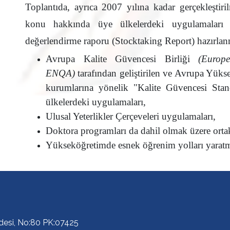
Toplantıda, ayrıca 2007 yılına kadar gerçekleştiri
konu hakkında üye ülkelerdeki uygulamaları v
değerlendirme raporu (Stocktaking Report) hazırlanm
Avrupa Kalite Güvencesi Birliği
(Europ
ENQA)
tarafından geliştirilen ve Avrupa Yük
kurumlarına yönelik "Kalite Güvencesi Stan
ülkelerdeki uygulamaları,
Ulusal Yeterlikler Çerçeveleri uygulamaları,
Doktora programları da dahil olmak üzere ort
Yükseköğretimde esnek öğrenim yolları yarat
ddesi, No:80 PK:07425