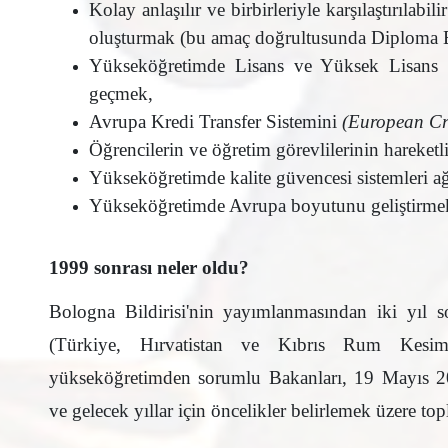
Kolay anlaşılır ve birbirleriyle karşılaştırılab
oluşturmak (bu amaç doğrultusunda Diploma Ek
Yükseköğretimde Lisans ve Yüksek Lisans o
geçmek,
Avrupa Kredi Transfer Sistemini
(European Cr
Öğrencilerin ve öğretim görevlilerinin hareketl
Yükseköğretimde kalite güvencesi sistemleri a
Yükseköğretimde Avrupa boyutunu geliştirme
1999 sonrası neler oldu?
Bologna Bildirisi'nin yayımlanmasından iki yıl s
(Türkiye, Hırvatistan ve Kıbrıs Rum Kesimi
yükseköğretimden sorumlu Bakanları, 19 Mayıs 20
ve gelecek yıllar için öncelikler belirlemek üzere top