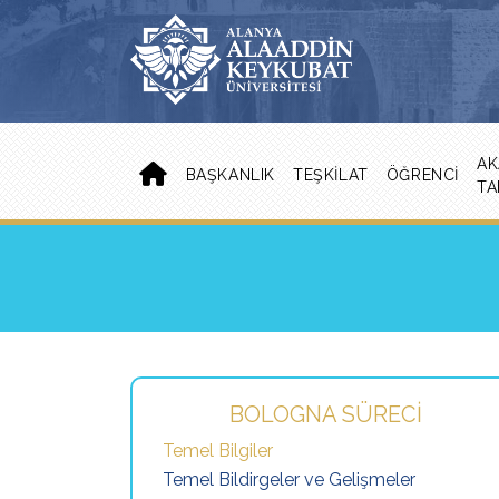
AK
BAŞKANLIK
TEŞKILAT
ÖĞRENCI
TA
BOLOGNA SÜRECI
Temel Bilgiler
Temel Bildirgeler ve Gelişmeler