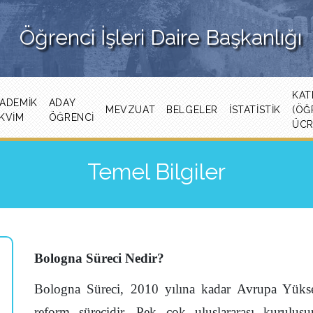
Öğrenci İşleri Daire Başkanlığı
KAT
ADEMIK
ADAY
MEVZUAT
BELGELER
İSTATISTIK
(ÖĞ
KVIM
ÖĞRENCİ
ÜCR
Temel Bilgiler
Bologna Süreci Nedir?
Bologna Süreci, 2010 yılına kadar Avrupa Yükse
reform sürecidir. Pek çok uluslararası kuruluşu