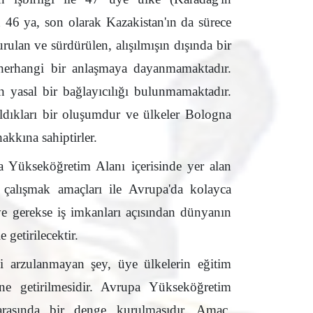
n 46 ya, son olarak Kazakistan'ın da sürece
rulan ve sürdürülen, alışılmışın dışında bir
ı herhangi bir anlaşmaya dayanmamaktadır.
 yasal bir bağlayıcılığı bulunmamaktadır.
ıldıkları bir oluşumdur ve ülkeler Bologna
kkına sahiptirler.
 Yükseköğretim Alanı içerisinde yer alan
çalışmak amaçları ile Avrupa'da kolayca
ve gerekse iş imkanları açısından dünyanın
 getirilecektir.
 arzulanmayan şey, üye ülkelerin eğitim
ine getirilmesidir. Avrupa Yükseköğretim
k arasında bir denge kurulmasıdır. Amaç,