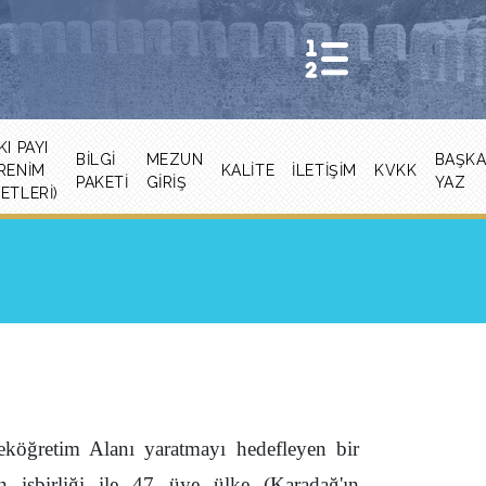
KI PAYI
BILGI
MEZUN
BAŞK
RENIM
KALITE
İLETİŞİM
KVKK
PAKETI
GİRİŞ
YAZ
ETLERI)
köğretim Alanı yaratmayı hedefleyen bir
n işbirliği ile 47 üye ülke (Karadağ'ın