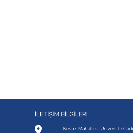
İLETIŞIM BILGILERI
Kestel Mahallesi, Üniversite Ca