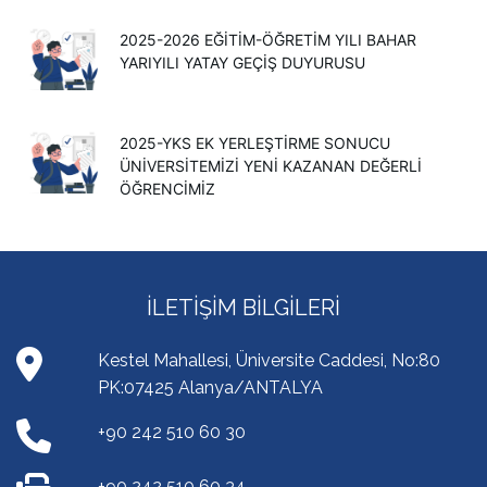
2025-2026 EĞİTİM-ÖĞRETİM YILI BAHAR
YARIYILI YATAY GEÇİŞ DUYURUSU
2025-YKS EK YERLEŞTİRME SONUCU
ÜNİVERSİTEMİZİ YENİ KAZANAN DEĞERLİ
ÖĞRENCİMİZ
İLETIŞIM BILGILERI
Kestel Mahallesi, Üniversite Caddesi, No:80
PK:07425 Alanya/ANTALYA
+90 242 510 60 30
+90 242 510 60 34